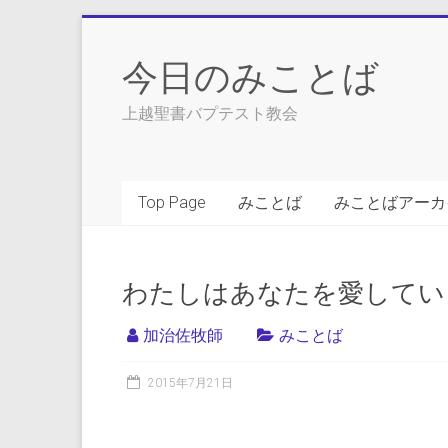
Skip
to
今日のみことば
content
上越聖書バプテスト教会
Top Page
みことば
みことばアーカ
わたしはあなたを愛してい
加治佐牧師
みことば
2015年7月21日