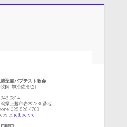
上越聖書バプテスト教会
牧師: 加治佐清也）
943-0814
新潟県上越市岩木2380番地
hone: 025-526-4703
ebsite:
jetbbc.org
・日曜日