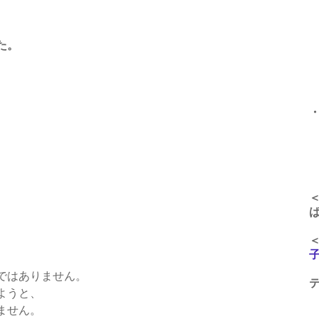
午
た。
午
午
午
、
ではありません。
ようと、
ません。