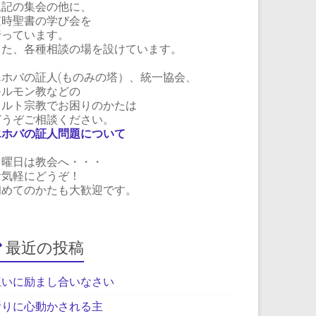
上記の集会の他に、
随時聖書の学び会を
行っています。
また、各種相談の場を設けています。
エホバの証人(ものみの塔）、統一協会、
モルモン教などの
カルト宗教でお困りのかたは
どうぞご相談ください。
エホバの証人問題について
日曜日は教会へ・・・
お気軽にどうぞ！
初めてのかたも大歓迎です。
最近の投稿
互いに励まし合いなさい
祈りに心動かされる主