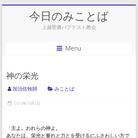
Skip
今日のみことば
to
content
上越聖書バプテスト教会
Menu
神の栄光
加治佐牧師
みことば
2015年10月2日
「
主よ。われらの神よ。
あなたは、栄光と誉れと力とを受けるにふさわしい方で