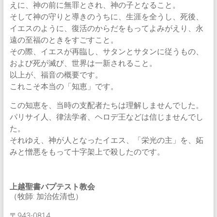
えに、神の前に無罪とされ、神の子となること。
そして神の守りと導きのうちに、生涯を全うし、死後、
イエスのように、復活のからだをもってよみがえり、永
遠の至福のときをすごすこと。
その際、イエスが再臨し、サタンとサタンに従うもの、
および死が滅び、世界は一新されること。
以上が、福音の概要です。
これこそ本当の「知恵」です。
この知恵を、当時の支配者たちは理解しませんでした。
パリサイ人、律法学者、ヘロデ王などは信じませんでし
た。
それゆえ、神が人となったイエス、「栄光の主」を、妬
みと憎悪をもって十字架上で殺したのです。
上越聖書バプテスト教会
（牧師: 加治佐清也）
〒943-0814