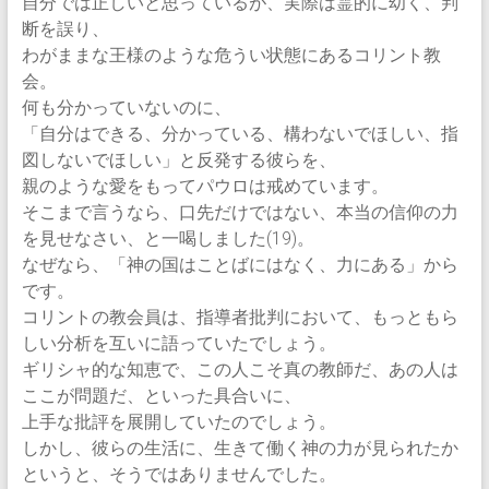
自分では正しいと思っているが、実際は霊的に幼く、判
断を誤り、
わがままな王様のような危うい状態にあるコリント教
会。
何も分かっていないのに、
「自分はできる、分かっている、構わないでほしい、指
図しないでほしい」と反発する彼らを、
親のような愛をもってパウロは戒めています。
そこまで言うなら、口先だけではない、本当の信仰の力
を見せなさい、と一喝しました(19)。
なぜなら、「神の国はことばにはなく、力にある」から
です。
コリントの教会員は、指導者批判において、もっともら
しい分析を互いに語っていたでしょう。
ギリシャ的な知恵で、この人こそ真の教師だ、あの人は
ここが問題だ、といった具合いに、
上手な批評を展開していたのでしょう。
しかし、彼らの生活に、生きて働く神の力が見られたか
というと、そうではありませんでした。