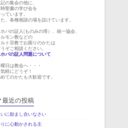
上記の集会の他に、
随時聖書の学び会を
行っています。
また、各種相談の場を設けています。
エホバの証人(ものみの塔）、統一協会、
モルモン教などの
カルト宗教でお困りのかたは
どうぞご相談ください。
エホバの証人問題について
日曜日は教会へ・・・
お気軽にどうぞ！
初めてのかたも大歓迎です。
最近の投稿
互いに励まし合いなさい
祈りに心動かされる主