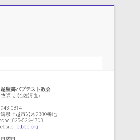
上越聖書バプテスト教会
牧師: 加治佐清也）
943-0814
新潟県上越市岩木2380番地
hone: 025-526-4703
ebsite:
jetbbc.org
・日曜日