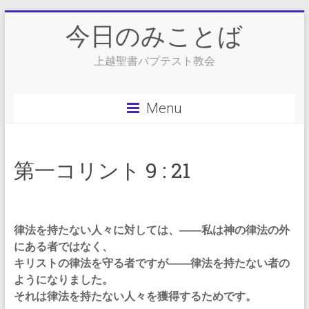
Skip
今日のみことば
to
content
上越聖書バプテスト教会
Menu
第一コリント 9 : 21
律法を持たない人々に対しては、――私は神の律法の外
にある者ではなく、
キリストの律法を守る者ですが――律法を持たない者の
ようになりました。
それは律法を持たない人々を獲得するためです。