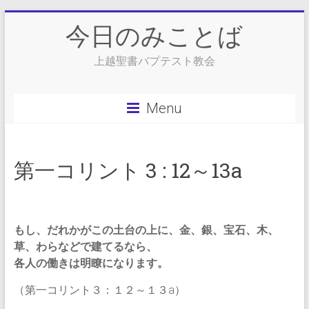
Skip
今日のみことば
to
content
上越聖書バプテスト教会
Menu
第一コリント 3 : 12～13a
もし、だれかがこの土台の上に、金、銀、宝石、木、
草、わらなどで建てるなら、
各人の働きは明瞭になります。
（第一コリント３：１２～１３a）