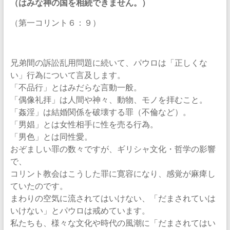
（はみな神の国を相続できません。）
（第一コリント６：９）
兄弟間の訴訟乱用問題に続いて、パウロは「正しくな
い」行為について言及します。
「不品行」とはみだらな言動一般。
「偶像礼拝」は人間や神々、動物、モノを拝むこと。
「姦淫」は結婚関係を破壊する罪（不倫など）。
「男娼」とは女性相手に性を売る行為。
「男色」とは同性愛。
おぞましい罪の数々ですが、ギリシャ文化・哲学の影響
で、
コリント教会はこうした罪に寛容になり、感覚が麻痺し
ていたのです。
まわりの空気に流されてはいけない、「だまされていは
いけない」とパウロは戒めています。
私たちも、様々な文化や時代の風潮に「だまされてはい