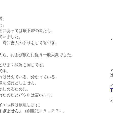
午
者、
午
た。
午
会にあっては最下層の者たち、
ていました。
、時に善人のふりをして近づき、
、
午
人ら、および彼らに従う一般大衆でした。
とりまく状況も同じです。
です。
分は見えている、分かっている、
様を必要としません。
かしめるために、
れたのだとパウロは言います。
イエス様は歓迎します。
すぎません」
（創世記１８：２７）。