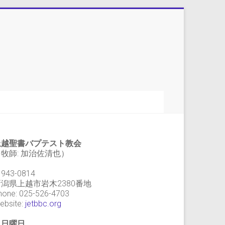
上越聖書バプテスト教会
牧師: 加治佐清也）
943-0814
新潟県上越市岩木2380番地
hone: 025-526-4703
ebsite:
jetbbc.org
・日曜日