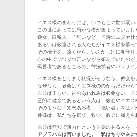
イエス様のまわりには、いつもこの世の弱い
この世にあっては愚かな者が集まっていまし
遊女、取税人、羊飼いなど、当時のユダヤ社
あるいは敬遠される人たちがイエス様を慕っ
その様子を、遠くから、いぶかしげに見守り
心の中でぶつぶつ言いながら妬んでいたのが
偽善者であるところの、律法学者やパリサイ
イエス様をとりまく状況がそうなら、教会を
なぜなら、教会はイエス様ののからだだから
自分は正しい、神のあわれみは必要ない、自
霊的に健全であるという人は、教会やイエス
そのような「知恵ある者」「強い者」をはず
神様は、私たちを選び、救い、教会に加えら
自分は無知で無力だという自覚のある人を、
アブラハムは言いました。「私はちりや灰に