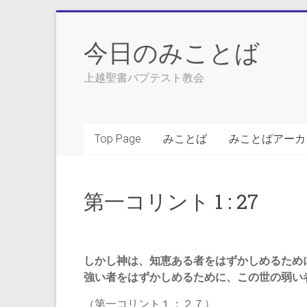
Skip
to
今日のみことば
content
上越聖書バプテスト教会
Top Page
みことば
みことばアーカ
第一コリント 1 : 27
しかし神は、知恵ある者をはずかしめるため
強い者をはずかしめるために、この世の弱い
（第一コリント１：２７）