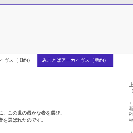
イヴス（旧約）
みことばアーカイヴス（新約）
（
〒
に、この世の愚かな者を選び、
P
者を選ばれたのです。
W