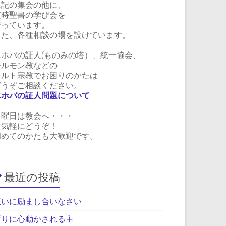
上記の集会の他に、
随時聖書の学び会を
行っています。
また、各種相談の場を設けています。
エホバの証人(ものみの塔）、統一協会、
モルモン教などの
カルト宗教でお困りのかたは
どうぞご相談ください。
エホバの証人問題について
日曜日は教会へ・・・
お気軽にどうぞ！
初めてのかたも大歓迎です。
最近の投稿
互いに励まし合いなさい
祈りに心動かされる主