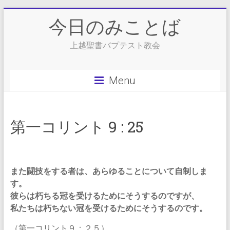
Skip
今日のみことば
to
content
上越聖書バプテスト教会
Menu
第一コリント 9 : 25
また闘技をする者は、あらゆることについて自制しま
す。
彼らは朽ちる冠を受けるためにそうするのですが、
私たちは朽ちない冠を受けるためにそうするのです。
（第一コリント９：２５）