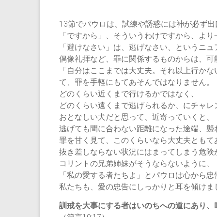
13節でパウロは、試練や誘惑には神が必ず
「ですから」、そういうわけですから、より
「避けなさい」は、逃げなさい、というニュ
偶像礼拝など、罪に関係するものからは、可
「自分はここまでは大丈夫。それ以上行かな
て、罪を手軽にもてあそんではなりません。
どのくらい近くまで行けるかではなく、
どのくらい遠くまで逃げられるか、にチャレ
おとなしい犬だと思って、近寄っていくと、
逃げても間に合わない距離になった途端、襲
罪を甘く見て、このくらいなら大丈夫ともて
抜き差しならない状況にはまってしまう危険
コリントの兄弟姉妹がそうならないように、
「私の愛する者たちよ」とパウロは心から忠
私たちも、愛の忠告にしっかりと耳を傾けま
訓戒を大事にする者はいのちへの道にあり、