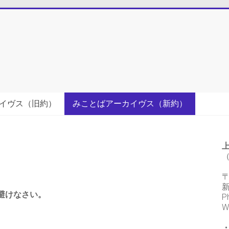
イヴス（旧約）
みことばアーカイヴス（新約）
（
〒
避けなさい。
P
W