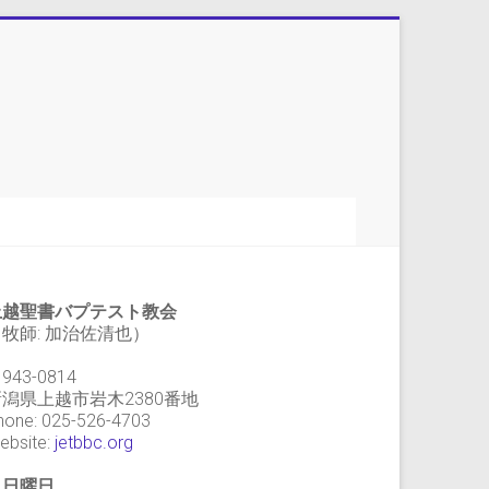
上越聖書バプテスト教会
牧師: 加治佐清也）
943-0814
新潟県上越市岩木2380番地
hone: 025-526-4703
ebsite:
jetbbc.org
・日曜日