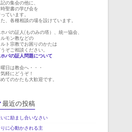
上記の集会の他に、
随時聖書の学び会を
行っています。
また、各種相談の場を設けています。
エホバの証人(ものみの塔）、統一協会、
モルモン教などの
カルト宗教でお困りのかたは
どうぞご相談ください。
エホバの証人問題について
日曜日は教会へ・・・
お気軽にどうぞ！
初めてのかたも大歓迎です。
最近の投稿
互いに励まし合いなさい
祈りに心動かされる主