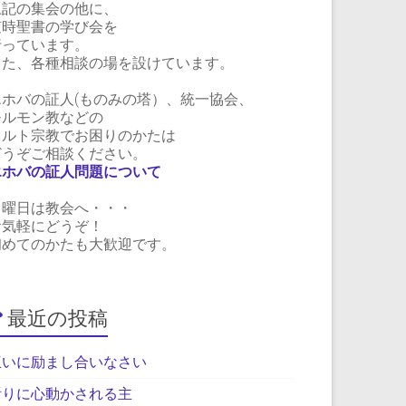
上記の集会の他に、
随時聖書の学び会を
行っています。
また、各種相談の場を設けています。
エホバの証人(ものみの塔）、統一協会、
モルモン教などの
カルト宗教でお困りのかたは
どうぞご相談ください。
エホバの証人問題について
日曜日は教会へ・・・
お気軽にどうぞ！
初めてのかたも大歓迎です。
最近の投稿
互いに励まし合いなさい
祈りに心動かされる主