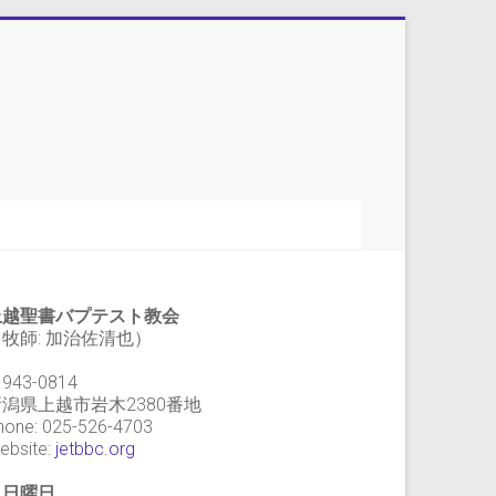
上越聖書バプテスト教会
牧師: 加治佐清也）
943-0814
新潟県上越市岩木2380番地
hone: 025-526-4703
ebsite:
jetbbc.org
・日曜日