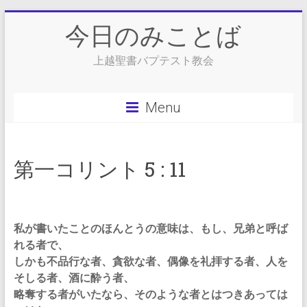
Skip
今日のみことば
to
content
上越聖書バプテスト教会
Menu
第一コリント 5 : 11
私が書いたことのほんとうの意味は、もし、兄弟と呼ば
れる者で、
しかも不品行な者、貪欲な者、偶像を礼拝する者、人を
そしる者、酒に酔う者、
略奪する者がいたなら、そのような者とはつきあっては