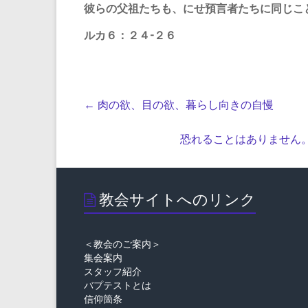
彼らの父祖たちも、にせ預言者たちに同じこ
ルカ６：２４-２６
←
肉の欲、目の欲、暮らし向きの自慢
恐れることはありません
教会サイトへのリンク
＜教会のご案内＞
集会案内
スタッフ紹介
バプテストとは
信仰箇条