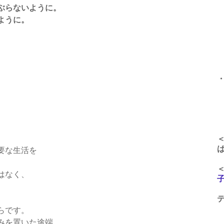
ぶらないように。
午
ように。
午
午
午
、
要な生活を
はなく、
らです。
みを置いた途端、