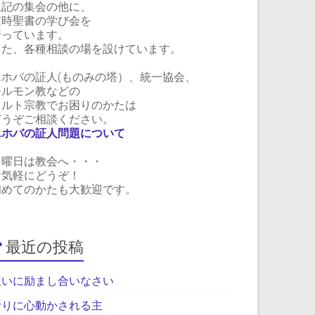
上記の集会の他に、
随時聖書の学び会を
行っています。
また、各種相談の場を設けています。
エホバの証人(ものみの塔）、統一協会、
モルモン教などの
カルト宗教でお困りのかたは
どうぞご相談ください。
エホバの証人問題について
日曜日は教会へ・・・
お気軽にどうぞ！
初めてのかたも大歓迎です。
最近の投稿
互いに励まし合いなさい
祈りに心動かされる主