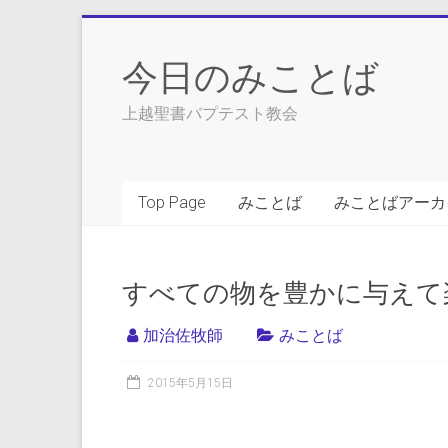
Skip
to
今日のみことば
content
上越聖書バプテスト教会
Top Page
みことば
みことばアーカ
すべての物を豊かに与えて
加治佐牧師
みことば
2015年5月15日