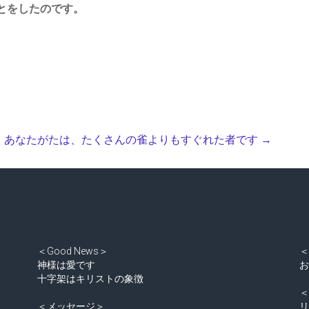
とをしたのです。
。あなたがたは、たくさんの雀よりもすぐれた者です
→
＜Good News＞
神様は愛です
十字架はキリストの象徴
＜メッセージ＞