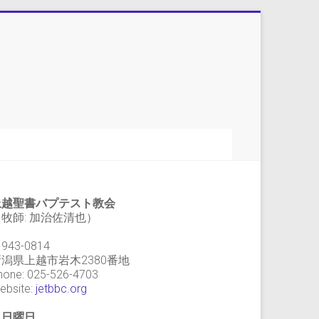
上越聖書バプテスト教会
牧師: 加治佐清也）
943-0814
新潟県上越市岩木2380番地
hone: 025-526-4703
ebsite:
jetbbc.org
・日曜日